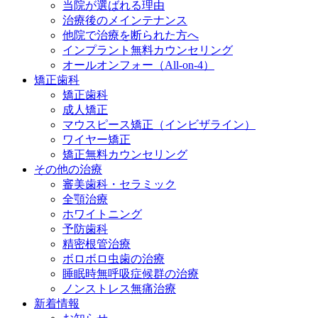
当院が選ばれる理由
治療後のメインテナンス
他院で治療を断られた方へ
インプラント無料カウンセリング
オールオンフォー（All-on-4）
矯正歯科
矯正歯科
成人矯正
マウスピース矯正（インビザライン）
ワイヤー矯正
矯正無料カウンセリング
その他の治療
審美歯科・セラミック
全顎治療
ホワイトニング
予防歯科
精密根管治療
ボロボロ虫歯の治療
睡眠時無呼吸症候群の治療
ノンストレス無痛治療
新着情報