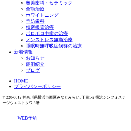
審美歯科・セラミック
全顎治療
ホワイトニング
予防歯科
精密根管治療
ボロボロ虫歯の治療
ノンストレス無痛治療
睡眠時無呼吸症候群の治療
新着情報
お知らせ
症例紹介
ブログ
HOME
プライバシーポリシー
〒220-0012 神奈川県横浜市西区みなとみらい5丁目1-2 横浜シンフォステ
ージウエストタワ 3階
WEB予約