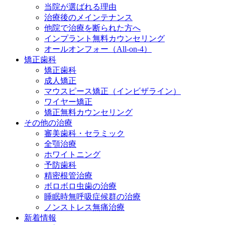
当院が選ばれる理由
治療後のメインテナンス
他院で治療を断られた方へ
インプラント無料カウンセリング
オールオンフォー（All-on-4）
矯正歯科
矯正歯科
成人矯正
マウスピース矯正（インビザライン）
ワイヤー矯正
矯正無料カウンセリング
その他の治療
審美歯科・セラミック
全顎治療
ホワイトニング
予防歯科
精密根管治療
ボロボロ虫歯の治療
睡眠時無呼吸症候群の治療
ノンストレス無痛治療
新着情報