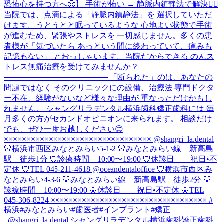
. @shangri_la.dental シャングリラデンタル横浜歯科矯正歯科