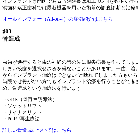
インプラント専門医である当院院長はALL‐ON‐4を数多
浜歯科矯正歯科では最新機器を用いた術前の診査診断と治療
オールオンフォー（All-on-4）の症例紹介はこちら
♯03
骨造成
虫歯が進行すると歯の神経の管の先に根尖病巣を作ってしま
しまい抜歯を選択せざるを得ないことがあります。一度、溶
からインプラント治療はできない”と断れてしまった方もい
当院では骨がない方でもインプラント治療を行うことができ
め、骨造成という治療法を行います。
・GBR（骨再生誘導法）
・ソケットリフト
・サイナスリフト
・PGRF再生療法
詳しい骨造成についてはこちら