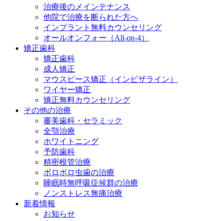
治療後のメインテナンス
他院で治療を断られた方へ
インプラント無料カウンセリング
オールオンフォー（All-on-4）
矯正歯科
矯正歯科
成人矯正
マウスピース矯正（インビザライン）
ワイヤー矯正
矯正無料カウンセリング
その他の治療
審美歯科・セラミック
全顎治療
ホワイトニング
予防歯科
精密根管治療
ボロボロ虫歯の治療
睡眠時無呼吸症候群の治療
ノンストレス無痛治療
新着情報
お知らせ