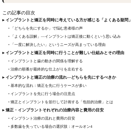
この記事の目次
▸ インプラントと矯正を同時に考えている方が感じる「よくある疑問
◦ 「どちらを先にするか」で悩む患者様の声
◦ 「よくある誤解」—インプラントは矯正後に動くという思い込み
◦ 「一度に解決したい」というニーズが高まっている理由
▸ インプラントと矯正を同時に行うことが難しい仕組みとその理由
◦ インプラントと歯の動きの関係を理解する
◦ 治療の順番が最終的な仕上がりを左右する
▸ インプラントと矯正の治療の流れ—どちらを先にするべきか
◦ 基本的な流れ：矯正を先に行うケースが多い
◦ インプラントを先に行う場合の注意点
◦ 矯正とインプラントを並行して計画する「包括的治療」とは
▸ 矯正・インプラントそれぞれの治療内容と費用の目安
◦ インプラント治療の流れと費用の目安
◦ 多数歯を失っている場合の選択肢：オールオン4