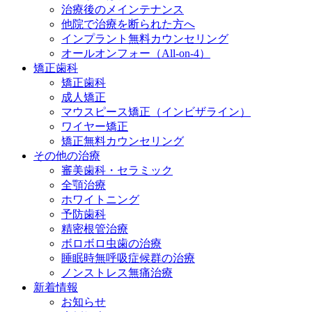
治療後のメインテナンス
他院で治療を断られた方へ
インプラント無料カウンセリング
オールオンフォー（All-on-4）
矯正歯科
矯正歯科
成人矯正
マウスピース矯正（インビザライン）
ワイヤー矯正
矯正無料カウンセリング
その他の治療
審美歯科・セラミック
全顎治療
ホワイトニング
予防歯科
精密根管治療
ボロボロ虫歯の治療
睡眠時無呼吸症候群の治療
ノンストレス無痛治療
新着情報
お知らせ