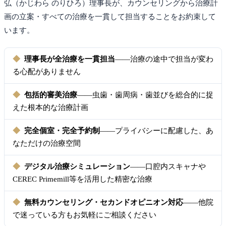
弘（かじわら のりひろ）理事長が、カウンセリングから治療計
画の立案・すべての治療を一貫して担当することをお約束して
います。
◆
理事長が全治療を一貫担当
——治療の途中で担当が変わ
る心配がありません
◆
包括的審美治療
——虫歯・歯周病・歯並びを総合的に捉
えた根本的な治療計画
◆
完全個室・完全予約制
——プライバシーに配慮した、あ
なただけの治療空間
◆
デジタル治療シミュレーション
——口腔内スキャナや
CEREC Primemill等を活用した精密な治療
◆
無料カウンセリング・セカンドオピニオン対応
——他院
で迷っている方もお気軽にご相談ください