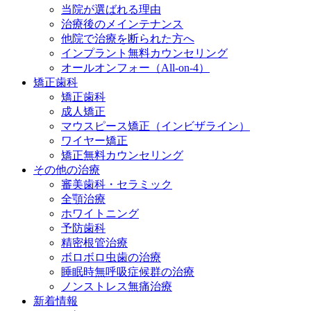
当院が選ばれる理由
治療後のメインテナンス
他院で治療を断られた方へ
インプラント無料カウンセリング
オールオンフォー（All-on-4）
矯正歯科
矯正歯科
成人矯正
マウスピース矯正（インビザライン）
ワイヤー矯正
矯正無料カウンセリング
その他の治療
審美歯科・セラミック
全顎治療
ホワイトニング
予防歯科
精密根管治療
ボロボロ虫歯の治療
睡眠時無呼吸症候群の治療
ノンストレス無痛治療
新着情報