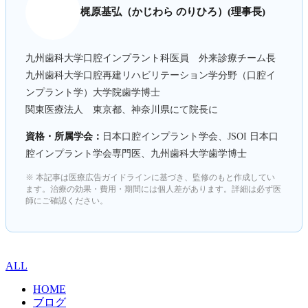
梶原基弘（かじわら のりひろ）(理事長)
九州歯科大学口腔インプラント科医員 外来診療チーム長
九州歯科大学口腔再建リハビリテーション学分野（口腔イ
ンプラント学）大学院歯学博士
関東医療法人 東京都、神奈川県にて院長に
資格・所属学会：
日本口腔インプラント学会、JSOI 日本口
腔インプラント学会専門医、九州歯科大学歯学博士
※ 本記事は医療広告ガイドラインに基づき、監修のもと作成してい
ます。治療の効果・費用・期間には個人差があります。詳細は必ず医
師にご確認ください。
ALL
HOME
ブログ