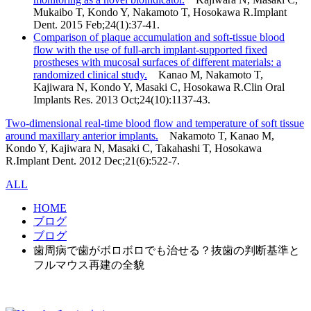
Mukaibo T, Kondo Y, Nakamoto T, Hosokawa R.Implant
Dent. 2015 Feb;24(1):37-41.
Comparison of plaque accumulation and soft-tissue blood
flow with the use of full-arch implant-supported fixed
prostheses with mucosal surfaces of different materials: a
randomized clinical study.
Kanao M, Nakamoto T,
Kajiwara N, Kondo Y, Masaki C, Hosokawa R.Clin Oral
Implants Res. 2013 Oct;24(10):1137-43.
Two-dimensional real-time blood flow and temperature of soft tissue
around maxillary anterior implants.
Nakamoto T, Kanao M,
Kondo Y, Kajiwara N, Masaki C, Takahashi T, Hosokawa
R.Implant Dent. 2012 Dec;21(6):522-7.
ALL
HOME
ブログ
ブログ
歯周病で歯がボロボロでも治せる？抜歯の判断基準と
フルマウス再建の全貌