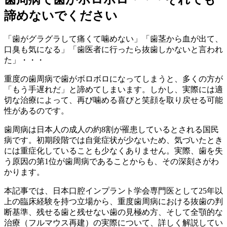
諦めないでください
「歯がグラグラして痛くて噛めない」「歯茎から血が出て、
口臭も気になる」「歯医者に行ったら抜歯しかないと言われ
た」・・・
重度の歯周病で歯がボロボロになってしまうと、多くの方が
「もう手遅れだ」と諦めてしまいます。しかし、実際には適
切な治療によって、再び噛める喜びと笑顔を取り戻せる可能
性があるのです。
歯周病は日本人の成人の約8割が罹患しているとされる国民
病です。初期段階では自覚症状が少ないため、気づいたとき
には重症化していることも少なくありません。実際、歯を失
う原因の第1位が歯周病であることからも、その深刻さがわ
かります。
本記事では、日本口腔インプラント学会専門医として25年以
上の臨床経験を持つ立場から、重度歯周病における抜歯の判
断基準、残せる歯と残せない歯の見極め方、そして全顎的な
治療（フルマウス再建）の実際について、詳しく解説してい