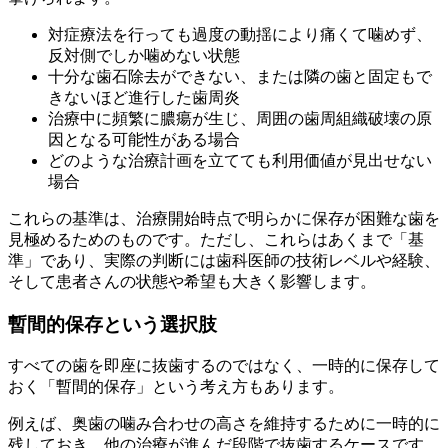
対症療法を行っても過度の動揺により痛くて噛めず、
反対側でしか噛めない状態
十分な歯石除去ができない、または隣の歯と固定もで
きないほど進行した歯周炎
治療中に頻繁に膿瘍が生じ、周囲の歯周組織破壊の原
因となる可能性がある場合
どのような治療計画を立てても利用価値が見出せない
場合
これらの基準は、治療開始時点で明らかに保存が困難な歯を
見極めるためのものです。ただし、これらはあくまで「基
準」であり、実際の判断には歯科医師の技術レベルや経験、
そして患者さんの状態や希望も大きく影響します。
暫間的保存という選択肢
すべての歯を即座に抜歯するのではなく、一時的に保存して
おく「暫間的保存」という考え方もあります。
例えば、奥歯の噛み合わせの高さを維持するために一時的に
残しておき、他の治療が進んだ段階で抜歯するケースです。