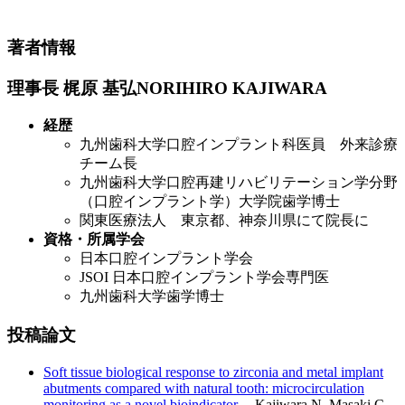
著者情報
理事長 梶原 基弘NORIHIRO KAJIWARA
経歴
九州歯科大学口腔インプラント科医員 外来診療
チーム長
九州歯科大学口腔再建リハビリテーション学分野
（口腔インプラント学）大学院歯学博士
関東医療法人 東京都、神奈川県にて院長に
資格・所属学会
日本口腔インプラント学会
JSOI 日本口腔インプラント学会専門医
九州歯科大学歯学博士
投稿論文
Soft tissue biological response to zirconia and metal implant
abutments compared with natural tooth: microcirculation
monitoring as a novel bioindicator.
Kajiwara N, Masaki C,