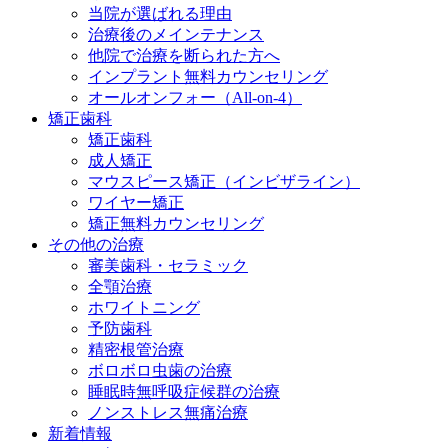
当院が選ばれる理由
治療後のメインテナンス
他院で治療を断られた方へ
インプラント無料カウンセリング
オールオンフォー（All-on-4）
矯正歯科
矯正歯科
成人矯正
マウスピース矯正（インビザライン）
ワイヤー矯正
矯正無料カウンセリング
その他の治療
審美歯科・セラミック
全顎治療
ホワイトニング
予防歯科
精密根管治療
ボロボロ虫歯の治療
睡眠時無呼吸症候群の治療
ノンストレス無痛治療
新着情報