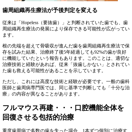
歯周組織再生療法が予後判定を変える
従来は「Hopeless（要抜歯）」と判断されていた歯でも、歯
周組織再生療法の発展により保存できる可能性が広がってい
ます。
根の先端を超えて骨吸収が進んだ歯を歯周組織再生療法で保
存を試みた結果、治療終了後5年経過しても92%の歯が良好
に機能していたという報告もあります。このことは、適切な
治療技術と経験があれば、従来「抜歯しかない」とされてい
た歯も救える可能性があることを示しています。
ただし、これには高度な技術と経験が必要です。一般の歯科
医師と歯周病専門医では、同じ基準で判断しても「十分な治
療」の内容が異なることがあります。
フルマウス再建・・・口腔機能全体を
回復させる包括的治療
重度歯周病で多数の歯を失った場合、1本ずつ個別に治療す