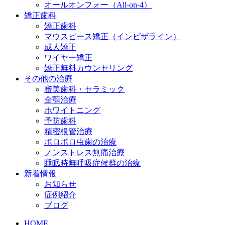
オールオンフォー（All-on-4）
矯正歯科
矯正歯科
マウスピース矯正（インビザライン）
成人矯正
ワイヤー矯正
矯正無料カウンセリング
その他の治療
審美歯科・セラミック
全顎治療
ホワイトニング
予防歯科
精密根管治療
ボロボロ虫歯の治療
ノンストレス無痛治療
睡眠時無呼吸症候群の治療
新着情報
お知らせ
症例紹介
ブログ
HOME