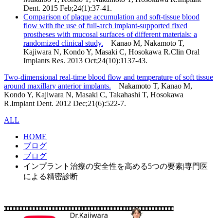
Dent. 2015 Feb;24(1):37-41.
Comparison of plaque accumulation and soft-tissue blood
flow with the use of full-arch implant-supported fixed
prostheses with mucosal surfaces of different materials: a
randomized clinical study.
Kanao M, Nakamoto T,
Kajiwara N, Kondo Y, Masaki C, Hosokawa R.Clin Oral
Implants Res. 2013 Oct;24(10):1137-43.
Two-dimensional real-time blood flow and temperature of soft tissue
around maxillary anterior implants.
Nakamoto T, Kanao M,
Kondo Y, Kajiwara N, Masaki C, Takahashi T, Hosokawa
R.Implant Dent. 2012 Dec;21(6):522-7.
ALL
HOME
ブログ
ブログ
インプラント治療の安全性を高める5つの要素|専門医
による精密診断