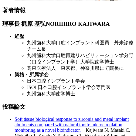
著者情報
理事長 梶原 基弘NORIHIRO KAJIWARA
経歴
九州歯科大学口腔インプラント科医員 外来診療
チーム長
九州歯科大学口腔再建リハビリテーション学分野
（口腔インプラント学）大学院歯学博士
関東医療法人 東京都、神奈川県にて院長に
資格・所属学会
日本口腔インプラント学会
JSOI 日本口腔インプラント学会専門医
九州歯科大学歯学博士
投稿論文
Soft tissue biological response to zirconia and metal implant
abutments compared with natural tooth: microcirculation
monitoring as a novel bioindicator.
Kajiwara N, Masaki C,
Mukaibo T, Kondo Y, Nakamoto T, Hosokawa R.Implant