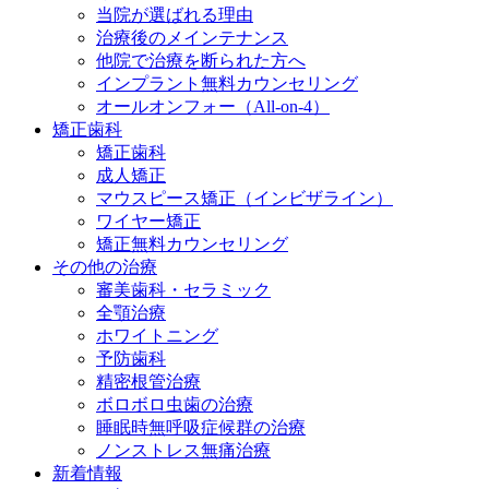
当院が選ばれる理由
治療後のメインテナンス
他院で治療を断られた方へ
インプラント無料カウンセリング
オールオンフォー（All-on-4）
矯正歯科
矯正歯科
成人矯正
マウスピース矯正（インビザライン）
ワイヤー矯正
矯正無料カウンセリング
その他の治療
審美歯科・セラミック
全顎治療
ホワイトニング
予防歯科
精密根管治療
ボロボロ虫歯の治療
睡眠時無呼吸症候群の治療
ノンストレス無痛治療
新着情報