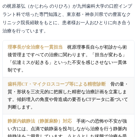
の梶原基弘（かじわら のりひろ）が九州歯科大学の口腔インプ
ラント科で培った専門知識と、東京都・神奈川県での豊富なク
リニック院長経験をもとに、患者様お一人おひとりに向き合う
治療を行っています。
理事長が全治療を一貫担当
梶原理事長自らが初診から術
後管理まですべての治療に関わります。「担当が変わる」
「伝達ミスが起きる」といった不安を感じさせない一貫体
制です。
歯科用CT・マイクロスコープ等による精密診断
骨の量・
質・形状を三次元的に把握した精密な治療計画を立案しま
す。傾斜埋入の角度や骨造成の要否もCTデータに基づいて
判断します。
静脈内鎮静法（静脈麻酔）対応
手術への恐怖や不安が強
い方には、点滴で鎮静薬を投与しながら治療を行う静脈内
鎮静法をご用意しています。うとうとした状態で治療を受