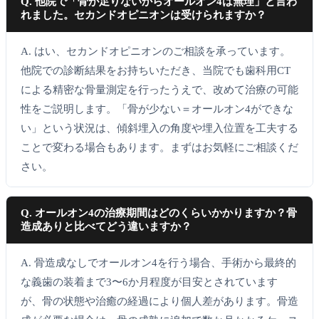
Q. 他院で「骨が足りないからオールオン4は無理」と言わ
れました。セカンドオピニオンは受けられますか？
A. はい、セカンドオピニオンのご相談を承っています。
他院での診断結果をお持ちいただき、当院でも歯科用CT
による精密な骨量測定を行ったうえで、改めて治療の可能
性をご説明します。「骨が少ない＝オールオン4ができな
い」という状況は、傾斜埋入の角度や埋入位置を工夫する
ことで変わる場合もあります。まずはお気軽にご相談くだ
さい。
Q. オールオン4の治療期間はどのくらいかかりますか？骨
造成ありと比べてどう違いますか？
A. 骨造成なしでオールオン4を行う場合、手術から最終的
な義歯の装着まで3〜6か月程度が目安とされています
が、骨の状態や治癒の経過により個人差があります。骨造