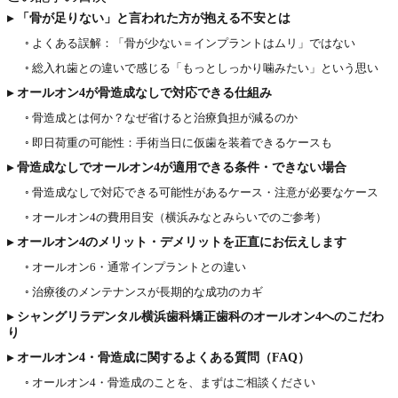
▸ 「骨が足りない」と言われた方が抱える不安とは
◦ よくある誤解：「骨が少ない＝インプラントはムリ」ではない
◦ 総入れ歯との違いで感じる「もっとしっかり噛みたい」という思い
▸ オールオン4が骨造成なしで対応できる仕組み
◦ 骨造成とは何か？なぜ省けると治療負担が減るのか
◦ 即日荷重の可能性：手術当日に仮歯を装着できるケースも
▸ 骨造成なしでオールオン4が適用できる条件・できない場合
◦ 骨造成なしで対応できる可能性があるケース・注意が必要なケース
◦ オールオン4の費用目安（横浜みなとみらいでのご参考）
▸ オールオン4のメリット・デメリットを正直にお伝えします
◦ オールオン6・通常インプラントとの違い
◦ 治療後のメンテナンスが長期的な成功のカギ
▸ シャングリラデンタル横浜歯科矯正歯科のオールオン4へのこだわ
り
▸ オールオン4・骨造成に関するよくある質問（FAQ）
◦ オールオン4・骨造成のことを、まずはご相談ください