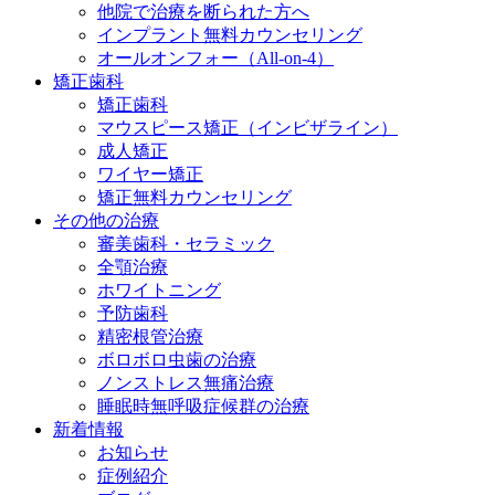
他院で治療を断られた方へ
インプラント無料カウンセリング
オールオンフォー（All-on-4）
矯正歯科
矯正歯科
マウスピース矯正（インビザライン）
成人矯正
ワイヤー矯正
矯正無料カウンセリング
その他の治療
審美歯科・セラミック
全顎治療
ホワイトニング
予防歯科
精密根管治療
ボロボロ虫歯の治療
ノンストレス無痛治療
睡眠時無呼吸症候群の治療
新着情報
お知らせ
症例紹介