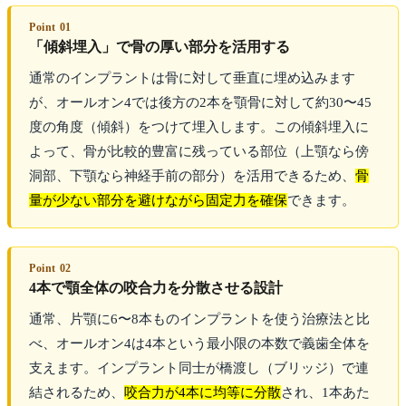
Point 01
「傾斜埋入」で骨の厚い部分を活用する
通常のインプラントは骨に対して垂直に埋め込みます
が、オールオン4では後方の2本を顎骨に対して約30〜45
度の角度（傾斜）をつけて埋入します。この傾斜埋入に
よって、骨が比較的豊富に残っている部位（上顎なら傍
洞部、下顎なら神経手前の部分）を活用できるため、
骨
量が少ない部分を避けながら固定力を確保
できます。
Point 02
4本で顎全体の咬合力を分散させる設計
通常、片顎に6〜8本ものインプラントを使う治療法と比
べ、オールオン4は4本という最小限の本数で義歯全体を
支えます。インプラント同士が橋渡し（ブリッジ）で連
結されるため、
咬合力が4本に均等に分散
され、1本あた